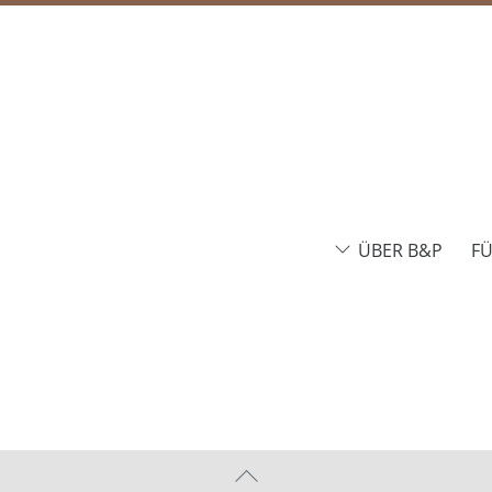
ÜBER B&P
F
Back